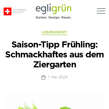
Suche
SCHWEIZER
QUALITÄT
nach:
Egli
Kategorien
LESENSWERT
Grün
Saison-Tipp Frühling:
AG
Schmackhaftes aus dem
Ziergarten
1. Mai 2024
Beitragsdatum