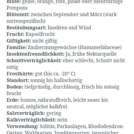
Blüte:
gelbe, orange, rote, pinke oder mehrfarbige
Pompons
Blütezeit:
zwischen September und März (stark
sortenspezifisch)
Bestäubungsart:
Insekten und Wind
Frucht:
Kapselfrucht
Giftigkeit:
nicht giftig
Familie:
Zaubernussgewächse (Hamamelidaceae)
Insektenfreundlichkeit:
Ja, frühe Nektarquelle
Schnittverträglichkeit:
eher schlecht, Schnitt nicht
nötig
Frosthärte:
gut (bis ca. -20° C)
Standort:
sonnig bis halbschattig
Boden:
tiefgründig, durchlässig, frisch bis mässig
feucht
Erde:
humos, nährstoffreich, leicht sauer bis
neutral, möglichst kalkfrei
Salzverträglich:
gering
Kalkverträglichkeit:
nein
Verwendung:
Solitär, Parkanlagen, Rhododendron-
Garten, Waldgarten, Insektengarten, japanischer