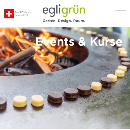
Suche
SCHWEIZER
QUALITÄT
nach:
Egli
Grün
AG
Events & Kurse