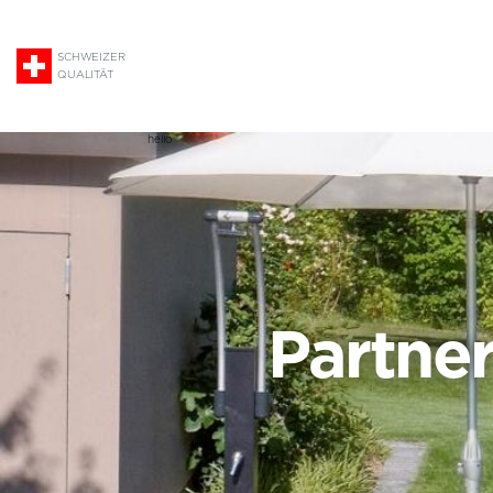
SCHWEIZER
QUALITÄT
hello
Partne