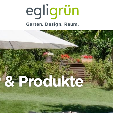
Egli
Grün
AG
r & Produkte