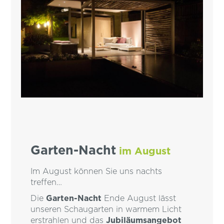
Garten-Nacht
im August
Im August können Sie uns nachts
treffen…
Die
Garten-Nacht
Ende August lässt
unseren Schaugarten in warmem Licht
erstrahlen und das
Jubiläumsangebot