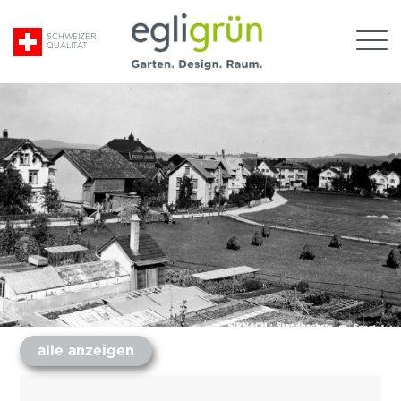
Suche
SCHWEIZER
QUALITÄT
nach:
Egli
Grün
AG
alle anzeigen