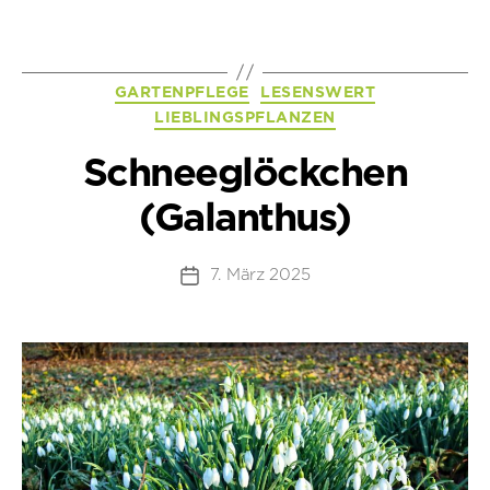
Kategorien
GARTENPFLEGE
LESENSWERT
LIEBLINGSPFLANZEN
Schneeglöckchen
(Galanthus)
7. März 2025
Beitragsdatum