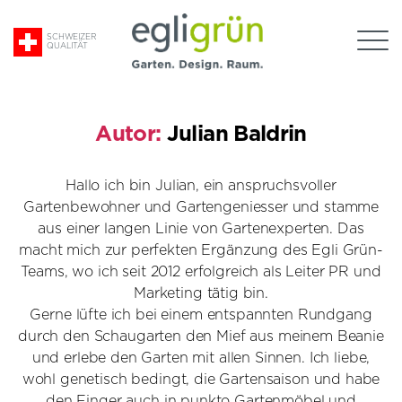
Suche
SCHWEIZER
QUALITÄT
nach:
Egli
Grün
AG
Autor:
Julian Baldrin
Hallo ich bin Julian, ein anspruchsvoller
Gartenbewohner und Gartengeniesser und stamme
aus einer langen Linie von Gartenexperten. Das
macht mich zur perfekten Ergänzung des Egli Grün-
Teams, wo ich seit 2012 erfolgreich als Leiter PR und
Marketing tätig bin.
Gerne lüfte ich bei einem entspannten Rundgang
durch den Schaugarten den Mief aus meinem Beanie
und erlebe den Garten mit allen Sinnen. Ich liebe,
wohl genetisch bedingt, die Gartensaison und habe
den Finger auch in punkto Gartenmöbel und