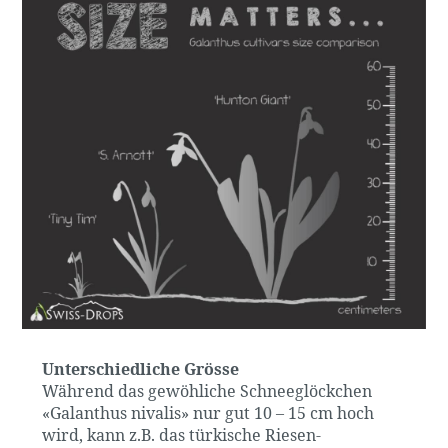
Unterschiedliche Grösse
Während das gewöhliche Schneeglöckchen
«Galanthus nivalis» nur gut 10 – 15 cm hoch
wird, kann z.B. das türkische Riesen-