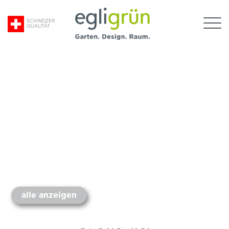
Suche
SCHWEIZER
QUALITÄT
nach:
Egli
Grün
AG
alle anzeigen