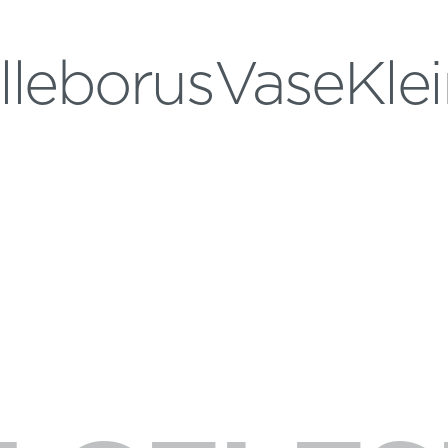
lleborusVaseKle