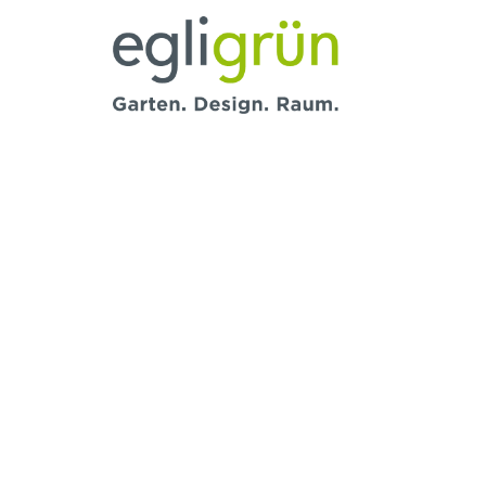
Egli
Grün
AG