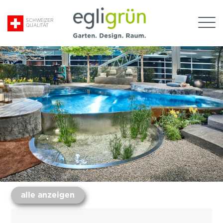
Suche
SCHWEIZER
QUALITÄT
nach:
Egli
Grün
AG
alle anzeigen