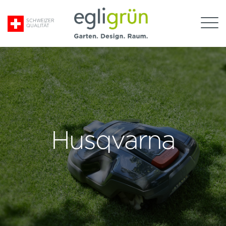
Suche
SCHWEIZER
QUALITÄT
nach:
Egli
Grün
AG
Husqvarna