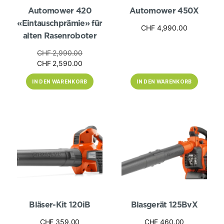
Automower 420
Automower 450X
«Eintauschprämie» für
CHF
4,990.00
alten Rasenroboter
Ursprünglicher
CHF
2,990.00
Preis
Aktueller
CHF
2,590.00
war:
Preis
IN DEN WARENKORB
IN DEN WARENKORB
CHF 2,990.00
ist:
CHF 2,590.00.
Bläser-Kit 120iB
Blasgerät 125BvX
CHF
359.00
CHF
460.00