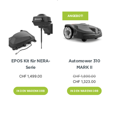
Hersteller
ANGEBOT!
EPOS Kit für NERA-
Automower 310
Serie
MARK II
Ursprünglic
CHF
1,499.00
CHF
1,890.00
Aktueller
Preis
CHF
1,323.00
Preis
war:
IN DEN WARENKORB
IN DEN WARENKORB
ist:
CHF 1,890.
CHF 1,323.