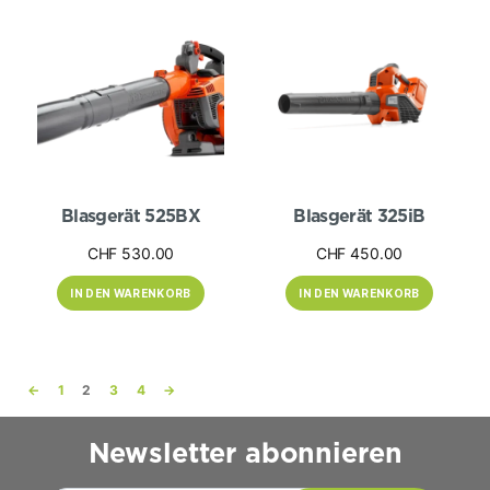
Blasgerät 525BX
Blasgerät 325iB
CHF
530.00
CHF
450.00
IN DEN WARENKORB
IN DEN WARENKORB
←
1
2
3
4
→
Newsletter abonnieren