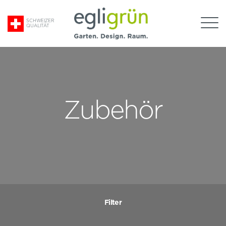
Suche
SCHWEIZER
QUALITÄT
nach:
Egli
Grün
AG
Zubehör
Filter