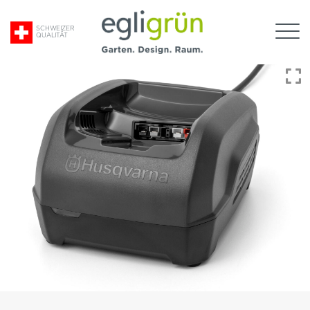
Suche
SCHWEIZER
QUALITÄT
nach:
Egli
Grün
AG