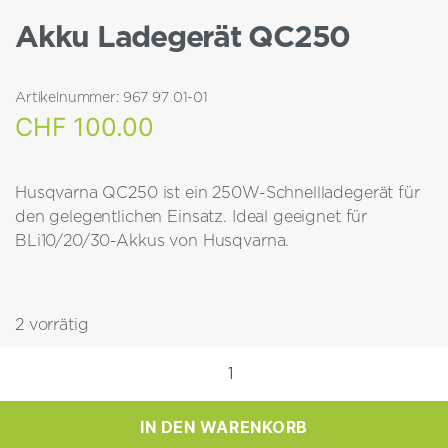
Akku Ladegerät QC250
Artikelnummer:
967 97 01-01
CHF
100.00
Husqvarna QC250 ist ein 250W-Schnellladegerät für
den gelegentlichen Einsatz. Ideal geeignet für
BLi10/20/30-Akkus von Husqvarna.
2 vorrätig
Akku
Ladegerät
QC250
IN DEN WARENKORB
Menge