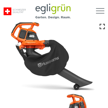
Suche
SCHWEIZER
QUALITÄT
nach:
Egli
Grün
AG