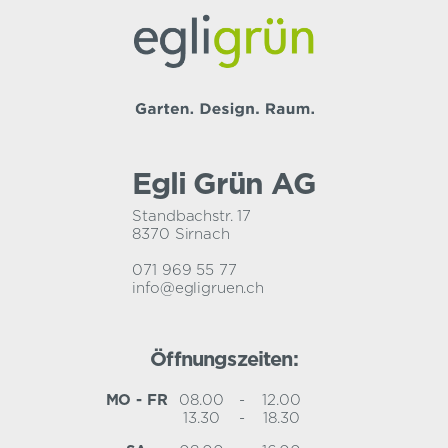
Egli Grün AG
Standbachstr. 17
8370 Sirnach
071 969 55 77
info@egligruen.ch
Öffnungszeiten:
MO - FR
08.00
-
12.00
13.30
-
18.30