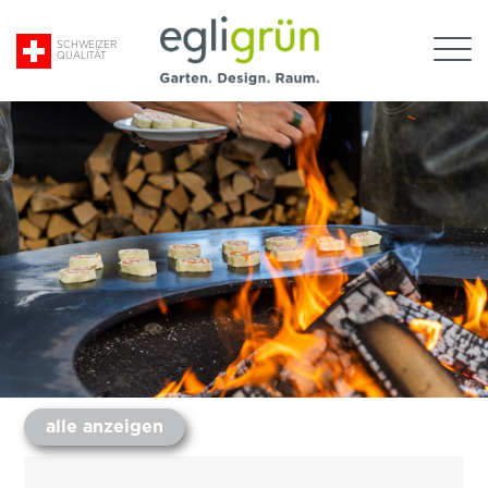
Suche
SCHWEIZER
QUALITÄT
nach:
Egli
Grün
AG
alle anzeigen