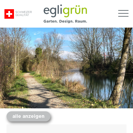
Suche
SCHWEIZER
QUALITÄT
nach:
Egli
Grün
AG
alle anzeigen