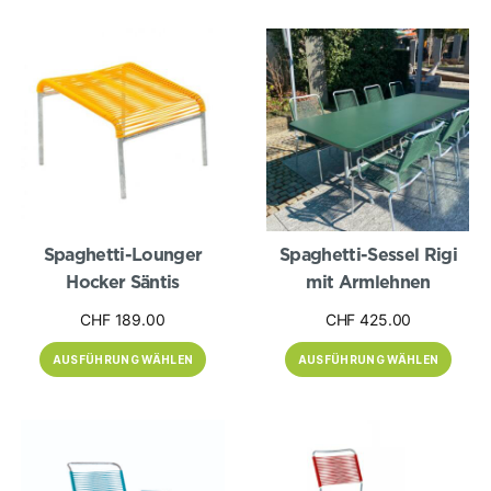
Dieses
Dieses
Produkt
Produkt
weist
weist
mehrere
mehrere
Varianten
Varianten
auf.
auf.
Die
Die
Optionen
Optionen
können
können
auf
auf
der
der
Produktseite
Produktseite
gewählt
gewählt
werden
werden
Spaghetti-Lounger
Spaghetti-Sessel Rigi
Hocker Säntis
mit Armlehnen
CHF
189.00
CHF
425.00
AUSFÜHRUNG WÄHLEN
AUSFÜHRUNG WÄHLEN
Dieses
Dieses
Produkt
Produkt
weist
weist
mehrere
mehrere