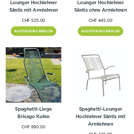
Lounger Hochlehner
Lounger Hochlehner
Säntis mit Armlehnen
Säntis ohne Armlehnen
CHF
525.00
CHF
445.00
AUSFÜHRUNG WÄHLEN
AUSFÜHRUNG WÄHLEN
Dieses
Dieses
Produkt
Produkt
weist
weist
mehrere
mehrere
Varianten
Varianten
auf.
auf.
Die
Die
Optionen
Optionen
können
können
auf
auf
der
der
Produktseite
Produktseite
gewählt
gewählt
werden
werden
Spaghetti-Liege
Spaghetti-Lounger
Brisago Kufen
Hochlehner Säntis mit
Armlehnen
CHF
990.00