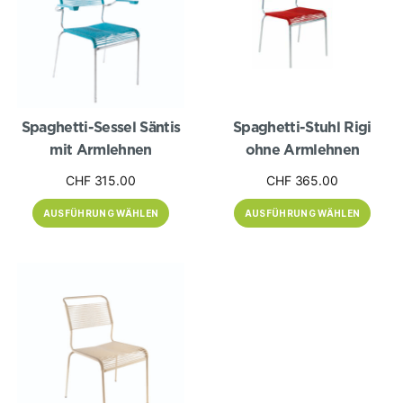
Varianten
Varianten
auf.
auf.
Die
Die
Optionen
Optionen
können
können
auf
auf
der
der
Produktseite
Produktseite
gewählt
gewählt
werden
werden
Spaghetti-Sessel Säntis
Spaghetti-Stuhl Rigi
mit Armlehnen
ohne Armlehnen
CHF
315.00
CHF
365.00
AUSFÜHRUNG WÄHLEN
AUSFÜHRUNG WÄHLEN
Dieses
Produkt
weist
mehrere
Varianten
auf.
Die
Optionen
können
auf