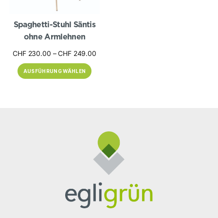
der
Produktseite
gewählt
werden
Spaghetti-Stuhl Säntis
ohne Armlehnen
Preisspanne:
CHF
230.00
–
CHF
249.00
CHF 230.00
AUSFÜHRUNG WÄHLEN
bis
CHF 249.00