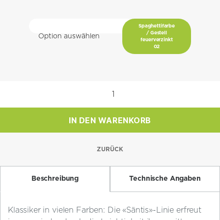
Spaghettifarbe
/ Gestell
feuerverzinkt
02
Spaghetti-
Stuhl
Säntis
IN DEN WARENKORB
ohne
Armlehnen
Menge
ZURÜCK
Beschreibung
Technische Angaben
Klassiker in vielen Farben: Die «Säntis»-Linie erfreut