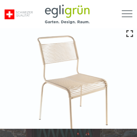
Suche
SCHWEIZER
QUALITÄT
nach:
Egli
Grün
AG