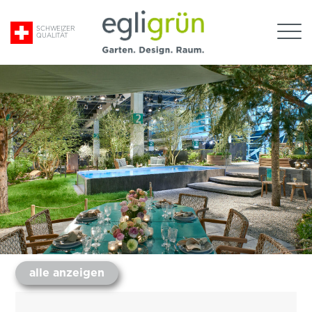
Suche
SCHWEIZER
QUALITÄT
nach:
Egli
Grün
AG
alle anzeigen