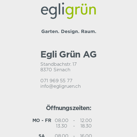
Egli Grün AG
Standbachstr. 17
8370 Sirnach
071 969 55 77
info@egligruen.ch
Öffnungszeiten:
MO - FR
08.00
-
12.00
13.30
-
18.30
SA
08.00
-
16.00