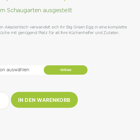
CHF 1,045.00
Im Schaugarten ausgestellt
bis
en Akazientisch verwandelt sich Ihr Big Green Egg in eine komplette
CHF 1,156.00
üche mit genügend Platz für all Ihre Küchenhelfer und Zutaten.
Grösse
en
IN DEN WARENKORB
e