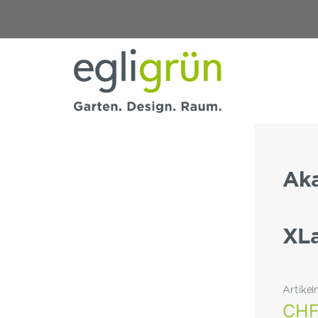
Egli
Grün
AG
Aka
XL
Artike
CH