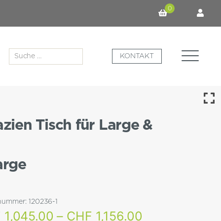
0
Suche
KONTAKT
nach:
zien Tisch für Large &
arge
lnummer:
120236-1
Preisspanne:
F
1,045.00
–
CHF
1,156.00