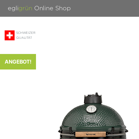
egli
grün
Online Shop
SCHWEIZER
QUALITÄT
ANGEBOT!