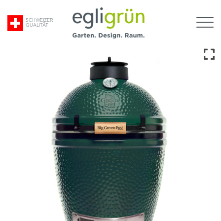
Suche
SCHWEIZER
QUALITÄT
nach:
Egli
Grün
AG