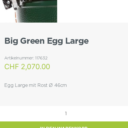
Big Green Egg Large
Artikelnummer:
117632
CHF
2,070.00
Egg Large mit Rost Ø 46cm
Big
Green
Egg