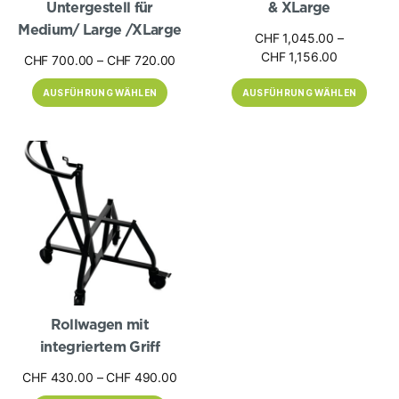
Untergestell für
& XLarge
Medium/ Large /XLarge
CHF
1,045.00
–
Preisspann
CHF
1,156.00
Preisspanne:
CHF
700.00
–
CHF
720.00
CHF 1,045
CHF 700.00
bis
AUSFÜHRUNG WÄHLEN
AUSFÜHRUNG WÄHLEN
bis
CHF 1,156
CHF 720.00
Dieses
Produkt
weist
mehrere
Varianten
auf.
Die
Optionen
können
auf
der
Produktseite
gewählt
werden
Rollwagen mit
integriertem Griff
Preisspanne:
CHF
430.00
–
CHF
490.00
CHF 430.00