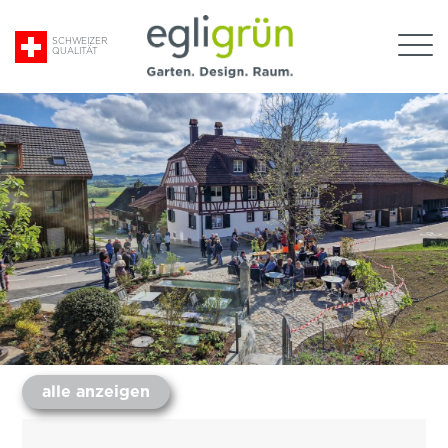
Suche
SCHWEIZER
QUALITÄT
nach:
Egli
Grün
AG
alle anzeigen