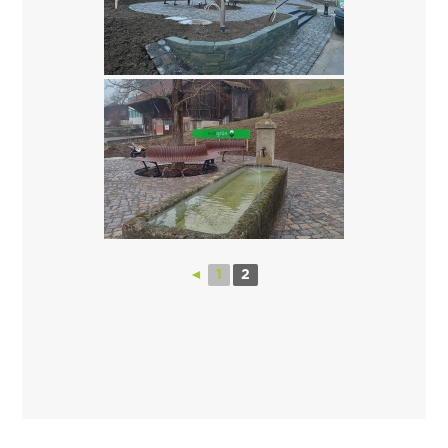
◄
1
2