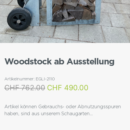
Woodstock ab Ausstellung
Artikelnummer:
EGLI-2110
Ursprünglicher
Aktueller
CHF
762.00
CHF
490.00
Preis
Preis
Artikel können Gebrauchs- oder Abnutzungsspuren
war:
ist:
haben, sind aus unserem Schaugarten…
CHF 762.00
CHF 490.00