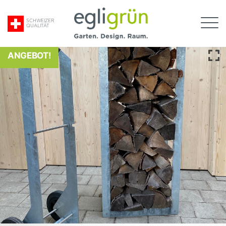
Suche
SCHWEIZER
QUALITÄT
nach:
Egli
Grün
ANGEBOT!
AG