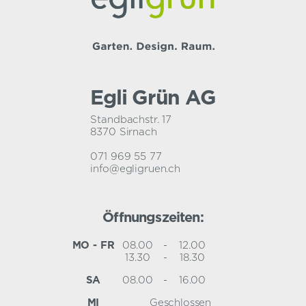
Egli Grün AG
Standbachstr. 17
8370 Sirnach
071 969 55 77
info@egligruen.ch
Öffnungszeiten:
MO - FR
08.00
-
12.00
13.30
-
18.30
SA
08.00
-
16.00
MI
Geschlossen