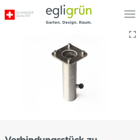
Suche
SCHWEIZER
QUALITÄT
nach:
Egli
Grün
AG