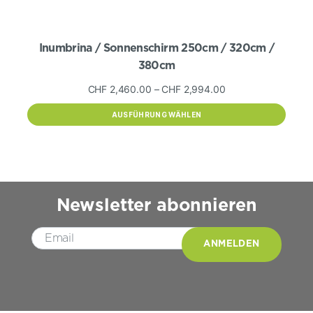
Inumbrina / Sonnenschirm 250cm / 320cm /
380cm
Preisspanne:
CHF
2,460.00
–
CHF
2,994.00
CHF 2,460.00
AUSFÜHRUNG WÄHLEN
bis
Dieses
CHF 2,994.00
Produkt
weist
mehrere
Varianten
auf.
Die
Newsletter abonnieren
Optionen
können
auf
Please leave this field empty.
der
Produktseite
gewählt
werden