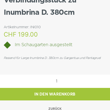
Verbindungsstück zu
Inumbrina D. 380cm
Artikelnummer:
INI010
CHF
199.00
Im Schaugarten ausgestellt
Passend für Large Inumbrina D. 380cm zu Gargantua und Pantagruel
Verbindungsstück
zu
Inumbrina
IN DEN WARENKORB
D.
380cm
Menge
ZURÜCK