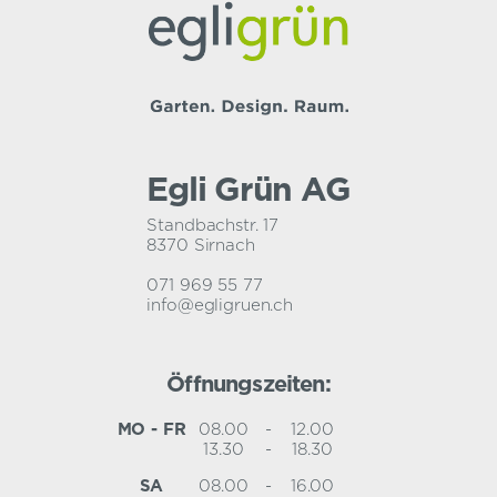
Egli Grün AG
Standbachstr. 17
8370 Sirnach
071 969 55 77
info@egligruen.ch
Öffnungszeiten:
MO - FR
08.00
-
12.00
13.30
-
18.30
SA
08.00
-
16.00