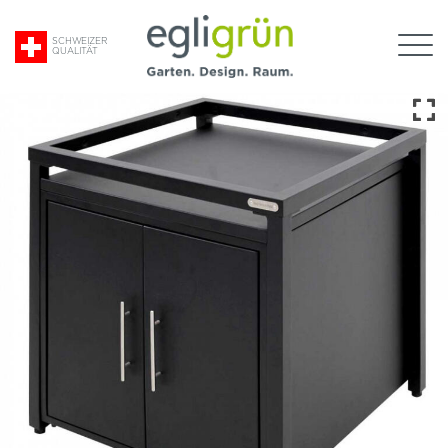
Suche
SCHWEIZER
QUALITÄT
nach:
Egli
Grün
AG