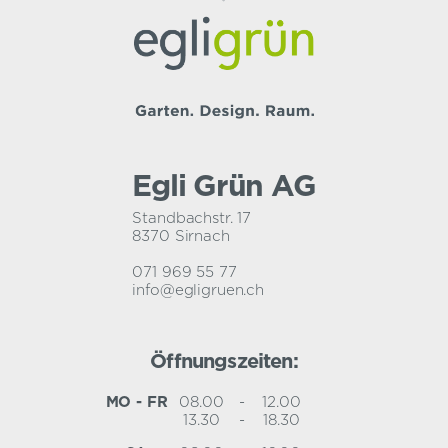
Egli Grün AG
Standbachstr. 17
8370 Sirnach
071 969 55 77
info@egligruen.ch
Öffnungszeiten:
MO - FR
08.00
-
12.00
13.30
-
18.30