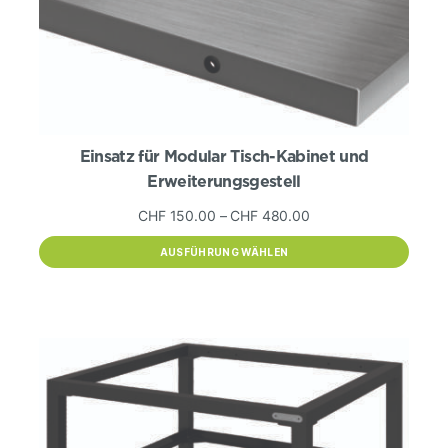
Einsatz für Modular Tisch-Kabinet und
Erweiterungsgestell
Preisspanne:
CHF
150.00
–
CHF
480.00
CHF 150.00
AUSFÜHRUNG WÄHLEN
bis
Dieses
CHF 480.00
Produkt
weist
mehrere
Varianten
auf.
Die
Optionen
können
auf
der
Produktseite