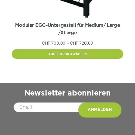
Modular EGG-Untergestell für Medium/ Large
/XLarge
Preisspanne:
CHF
700.00
–
CHF
720.00
CHF 700.00
AUSFÜHRUNG WÄHLEN
bis
Dieses
CHF 720.00
Produkt
weist
mehrere
Varianten
auf.
Die
Newsletter abonnieren
Optionen
können
auf
Please leave this field empty.
der
Produktseite
gewählt
werden