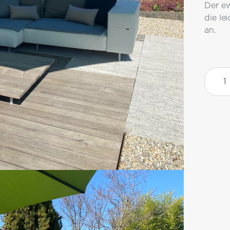
Der e
die le
an.
Loung
Set
Walru
Meng