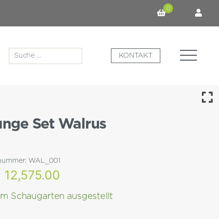
0
Suche
KONTAKT
nach:
nge Set Walrus
lnummer:
WAL_001
F
12,575.00
Im Schaugarten ausgestellt