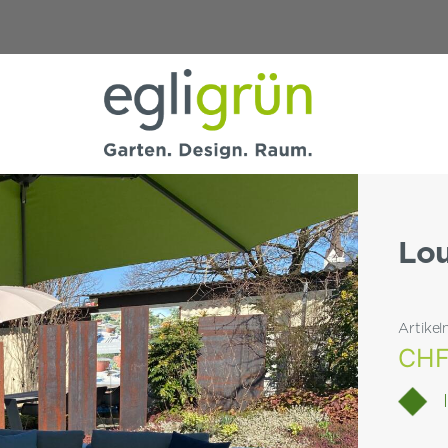
Egli
Grün
AG
Lou
Artike
CH