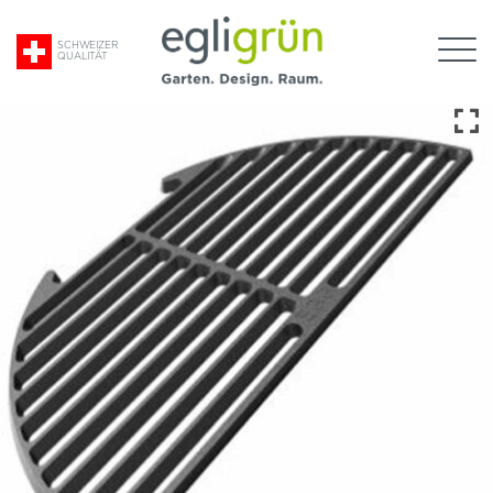
Suche
SCHWEIZER
QUALITÄT
nach:
Egli
Grün
AG