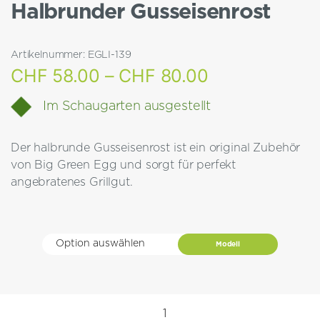
Halbrunder Gusseisenrost
Artikelnummer:
EGLI-139
Preisspanne:
CHF
58.00
–
CHF
80.00
CHF 58.00
Im Schaugarten ausgestellt
bis
Der halbrunde Gusseisenrost ist ein original Zubehör
CHF 80.00
von Big Green Egg und sorgt für perfekt
angebratenes Grillgut.
Modell
Halbrunder
Gusseisenrost