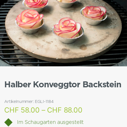
Halber Konveggtor Backstein
Artikelnummer:
EGLI-1184
Preisspanne:
CHF
58.00
–
CHF
88.00
CHF 58.00
Im Schaugarten ausgestellt