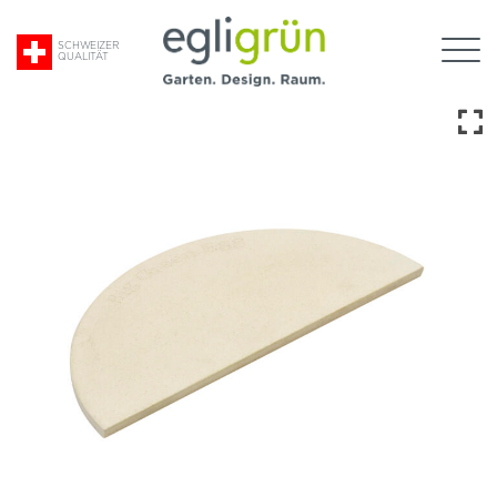
Suche
SCHWEIZER
QUALITÄT
nach:
Egli
Grün
AG