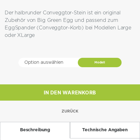
bis
Der halbrunder Conveggtor-Stein ist ein original
CHF 88.00
Zubehör von Big Green Egg und passend zum
EggSpander (Conveggtor-Korb) bei Modellen Large
oder XLarge
Modell
Halber
IN DEN WARENKORB
Konveggtor
Backstein
Menge
ZURÜCK
Beschreibung
Technische Angaben