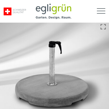
Suche
SCHWEIZER
QUALITÄT
nach:
Egli
Grün
AG