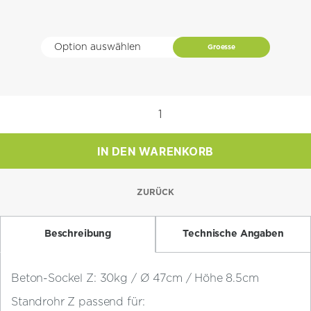
CHF 208.0
Groesse
Betonsockel
Z
inkl.
IN DEN WARENKORB
Standrohr
Z
Stahl
ZURÜCK
verzinkt
Ø
Beschreibung
Technische Angaben
35mm
/
30kg
Beton-Sockel Z: 30kg / Ø 47cm / Höhe 8.5cm
–
Standrohr Z passend für:
55kg