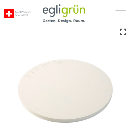
Suche
SCHWEIZER
QUALITÄT
nach:
Egli
Grün
AG