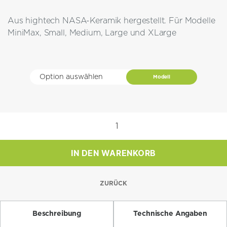
bis
Aus hightech NASA-Keramik hergestellt. Für Modelle
CHF 185.0
MiniMax, Small, Medium, Large und XLarge
Modell
Back-
und
Pizzastein
IN DEN WARENKORB
Menge
ZURÜCK
Beschreibung
Technische Angaben