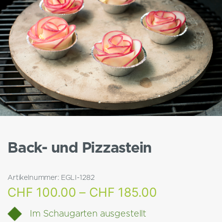
Back- und Pizzastein
Artikelnummer:
EGLI-1282
Preisspann
CHF
100.00
–
CHF
185.00
CHF 100.0
Im Schaugarten ausgestellt