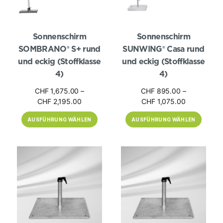
können
können
auf
auf
der
der
Produktseite
Produktseite
gewählt
gewählt
Sonnenschirm
Sonnenschirm
werden
werden
SOMBRANO® S+ rund
SUNWING® Casa rund
und eckig (Stoffklasse
und eckig (Stoffklasse
4)
4)
CHF
1,675.00
–
CHF
895.00
–
Preisspanne:
Preisspanne
CHF
2,195.00
CHF
1,075.00
CHF 1,675.00
CHF 895.0
AUSFÜHRUNG WÄHLEN
AUSFÜHRUNG WÄHLEN
bis
bis
CHF 2,195.00
CHF 1,075.