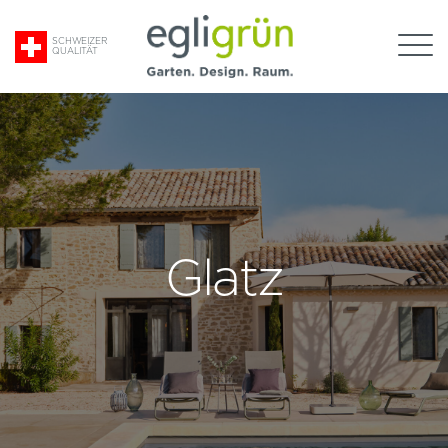
Suche
SCHWEIZER
QUALITÄT
nach:
Egli
Grün
AG
Glatz