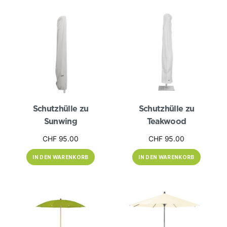
Schutzhülle zu
Schutzhülle zu
Sunwing
Teakwood
CHF
95.00
CHF
95.00
IN DEN WARENKORB
IN DEN WARENKORB
Dieses
Dieses
Produkt
Produkt
weist
weist
mehrere
mehrere
Varianten
Varianten
auf.
auf.