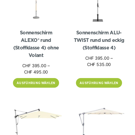
Die
Die
Optionen
Optionen
können
können
auf
auf
der
der
Produktseite
Produktseite
gewählt
gewählt
Sonnenschirm
Sonnenschirm ALU-
werden
werden
ALEXO® rund
TWIST rund und eckig
(Stoffklasse 4) ohne
(Stoffklasse 4)
Volant
CHF
395.00
–
Preisspanne
CHF
535.00
CHF
395.00
–
CHF 395.00
Preisspanne:
CHF
495.00
bis
CHF 395.00
CHF 535.00
AUSFÜHRUNG WÄHLEN
AUSFÜHRUNG WÄHLEN
bis
CHF 495.00
Dieses
Dieses
Produkt
Produkt
weist
weist
mehrere
mehrere
Varianten
Varianten
auf.
auf.
Die
Die
Optionen
Optionen