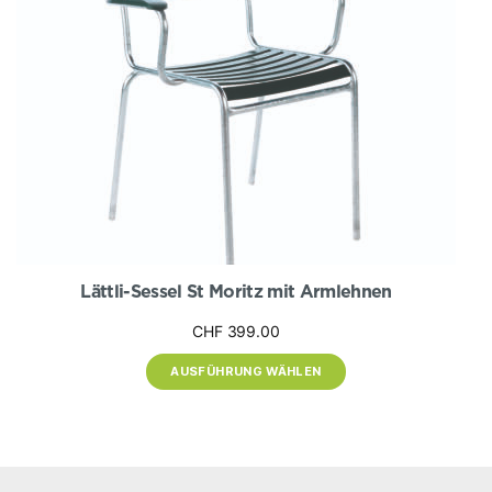
Produktseite
gewählt
werden
Lättli-Sessel St Moritz mit Armlehnen
CHF
399.00
AUSFÜHRUNG WÄHLEN