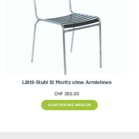
Produktseite
gewählt
werden
Lättli-Stuhl St Moritz ohne Armlehnen
CHF
350.00
AUSFÜHRUNG WÄHLEN