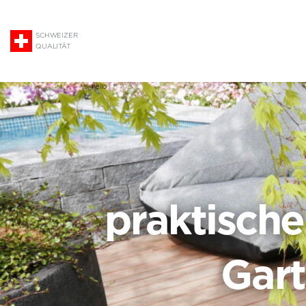
SCHWEIZER
QUALITÄT
hello
praktisch
Gar