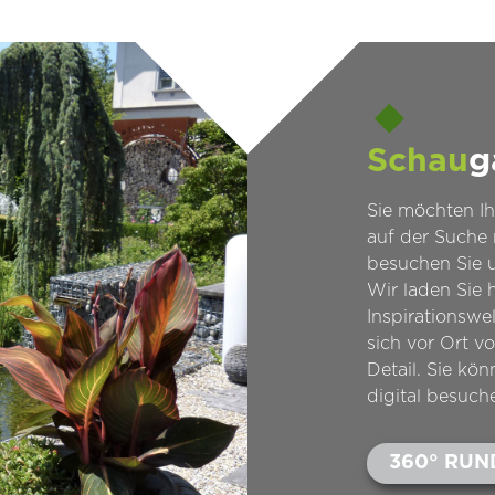
Schau
g
Sie möchten I
auf der Suche
besuchen Sie u
Wir laden Sie h
Inspirationswe
sich vor Ort v
Detail. Sie kö
digital besuch
360° RU