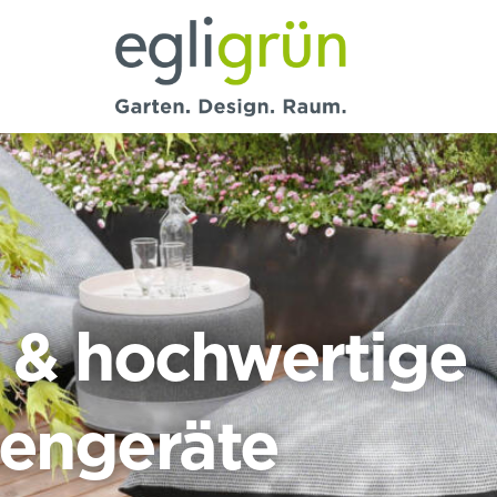
Egli
Grün
AG
e & hochwertige
tengeräte