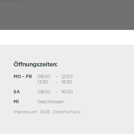
Öffnungszeiten:
MO - FR
08.00
-
12.00
13.30
-
18.30
SA
08.00
-
16.00
MI
Geschlossen
Impressum
AGB
Datenschutz