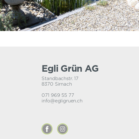
Egli Grün AG
Standbachstr. 17
8370 Sirnach
071 969 55 77
info@egligruen.ch