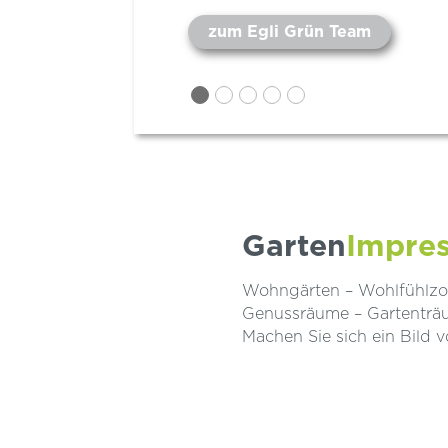
zum Egli Grün Team
Garten
Impre
Wohngärten – Wohlfühlzon
Genussräume – Gartentr
Machen Sie sich ein Bild 