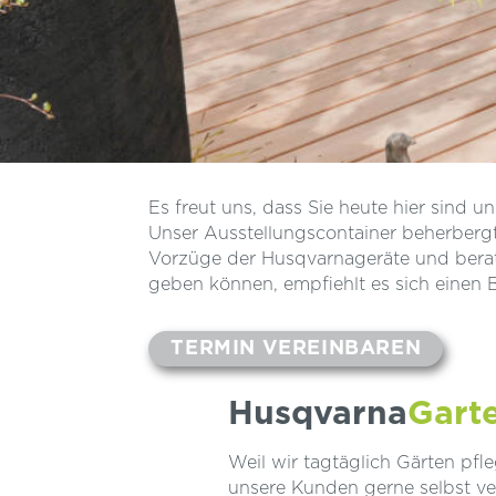
Es freut uns, dass Sie heute hier sind 
Unser Ausstellungscontainer beherbergt
Vorzüge der Husqvarnageräte und berate
geben können, empfiehlt es sich einen 
TERMIN VEREINBAREN
Husqvarna
Gart
Weil wir tagtäglich Gärten pf
unsere Kunden gerne selbst ve