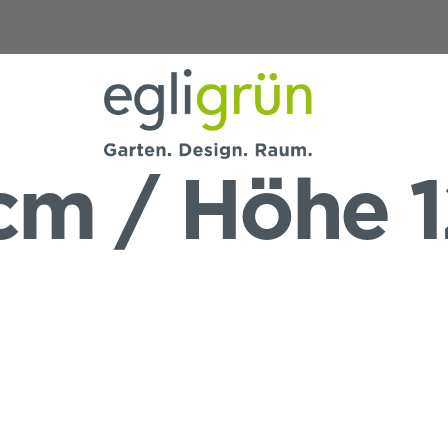
Egli
Grün
cm / Höhe 
AG