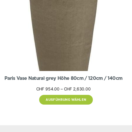
Produktseite
gewählt
werden
Paris Vase Natural grey Höhe 80cm / 120cm / 140cm
Preisspanne:
CHF
954.00
–
CHF
2,630.00
CHF 954.00
AUSFÜHRUNG WÄHLEN
bis
CHF 2,630.00