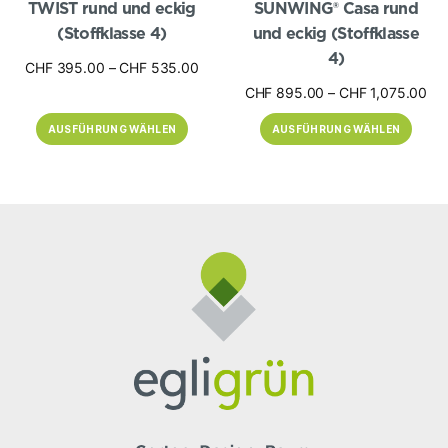
TWIST rund und eckig
SUNWING® Casa rund
(Stoffklasse 4)
und eckig (Stoffklasse
4)
Preisspanne:
CHF
395.00
–
CHF
535.00
CHF 395.00
Pre
CHF
895.00
–
CHF
1,075.00
bis
CH
CHF 535.00
AUSFÜHRUNG WÄHLEN
AUSFÜHRUNG WÄHLEN
bis
CH