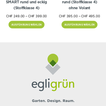
SMART rund und eckig
rund (Stoffklasse 4)
(Stoffklasse 4)
ohne Volant
Preisspanne:
Pre
CHF
249.00
–
CHF
399.00
CHF
395.00
–
CHF
495.00
CHF 249.00
CHF
AUSFÜHRUNG WÄHLEN
AUSFÜHRUNG WÄHLEN
bis
bis
CHF 399.00
CHF