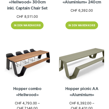
«Hellwood» 300cm
«Aluminium» 240cm
inkl. Captain Chair Set
CHF
6,392.00
CHF
8,511.00
IN DEN WARENKORB
IN DEN WARENKORB
Dieses
Dieses
Produkt
Produkt
weist
weist
mehrere
mehrere
Varianten
Varianten
auf.
auf.
Die
Die
Optionen
Optionen
können
können
auf
auf
der
der
Produktseite
Produktseite
gewählt
gewählt
werden
werden
Hopper combo
Hopper picnic AA
«Hellwood»
«Aluminium»
CHF
4,793.00
–
CHF
6,392.00
–
Preisspanne:
Preisspan
CHF
7,146.00
CHF
8,431.00