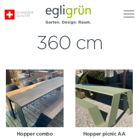
Suche
SCHWEIZER
QUALITÄT
nach:
Egli
Grün
AG
360 cm
Hopper combo
Hopper picnic AA