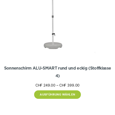
Produktseite
gewählt
werden
Sonnenschirm ALU-SMART rund und eckig (Stoffklasse
4)
Preisspanne:
CHF
249.00
–
CHF
399.00
CHF 249.00
AUSFÜHRUNG WÄHLEN
bis
CHF 399.00