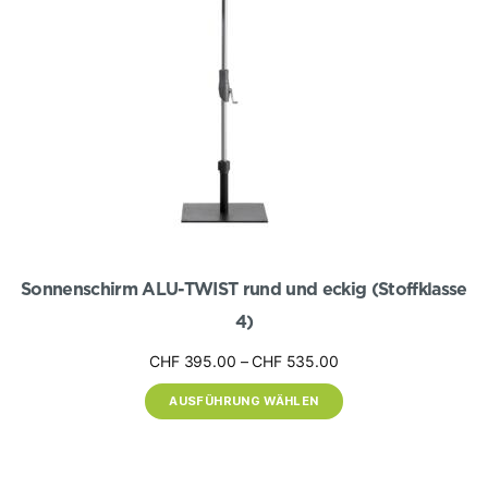
Produktseite
gewählt
werden
Sonnenschirm ALU-TWIST rund und eckig (Stoffklasse
4)
Preisspanne:
CHF
395.00
–
CHF
535.00
CHF 395.00
AUSFÜHRUNG WÄHLEN
bis
CHF 535.00