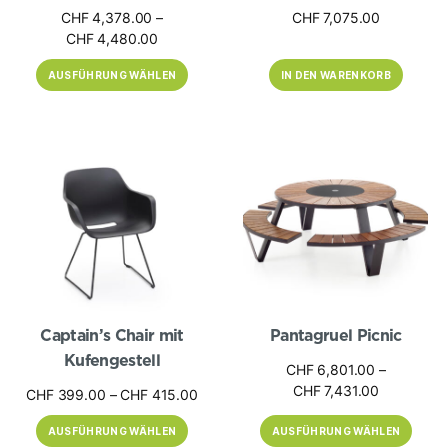
CHF
4,378.00
–
CHF
7,075.00
Preisspanne:
CHF
4,480.00
CHF 4,378.00
AUSFÜHRUNG WÄHLEN
IN DEN WARENKORB
bis
CHF 4,480.00
Dieses
Dieses
Produkt
Produkt
weist
weist
mehrere
mehrere
Varianten
Varianten
auf.
auf.
Die
Die
Optionen
Optionen
können
können
auf
auf
der
der
Produktseite
Produktseite
gewählt
gewählt
werden
werden
Captain’s Chair mit
Pantagruel Picnic
Kufengestell
CHF
6,801.00
–
Preisspann
CHF
7,431.00
Preisspanne:
CHF
399.00
–
CHF
415.00
CHF 6,801
CHF 399.00
bis
AUSFÜHRUNG WÄHLEN
AUSFÜHRUNG WÄHLEN
bis