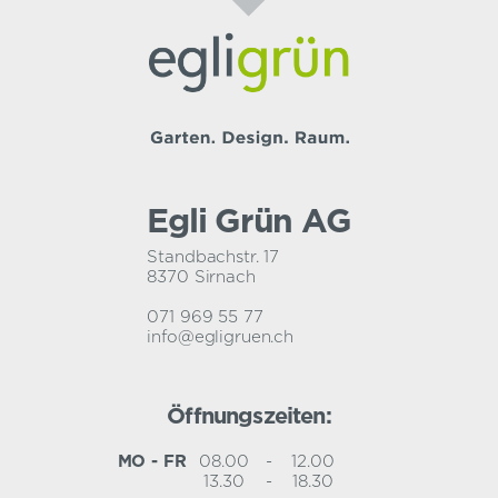
Egli Grün AG
Standbachstr. 17
8370 Sirnach
071 969 55 77
info@egligruen.ch
Öffnungszeiten:
MO - FR
08.00
-
12.00
13.30
-
18.30