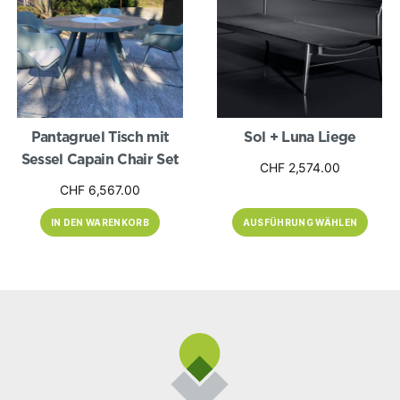
Varianten
auf.
Die
Optionen
können
auf
der
Produktseite
gewählt
werden
Pantagruel Tisch mit
Sol + Luna Liege
Sessel Capain Chair Set
CHF
2,574.00
CHF
6,567.00
IN DEN WARENKORB
AUSFÜHRUNG WÄHLEN