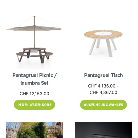
CHF 7,431
CHF 415.00
Dieses
Produkt
weist
mehrere
Varianten
auf.
Die
Optionen
können
auf
der
Produktseite
gewählt
werden
Pantagruel Picnic /
Pantagruel Tisch
Inumbra Set
CHF
4,136.00
–
Preisspan
CHF
4,367.00
CHF
12,153.00
CHF 4,136
bis
IN DEN WARENKORB
AUSFÜHRUNG WÄHLEN
CHF 4,367
Dieses
Produkt
weist
mehrere