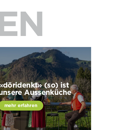
EN
«döridenkt» (so) ist
unsere Aussenküche
mehr erfahren