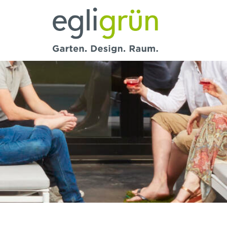
Egli
Grün
AG