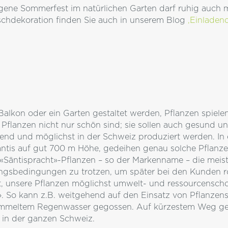
ene Sommerfest im natürlichen Garten darf ruhig auch mi
ischdekoration finden Sie auch in unserem Blog
‚Einladen
Balkon oder ein Garten gestaltet werden, Pflanzen spielen
 Pflanzen nicht nur schön sind; sie sollen auch gesund u
nd und möglichst in der Schweiz produziert werden. In 
äntis auf gut 700 m Höhe, gedeihen genau solche Pflanzen
 «Säntispracht»-Pflanzen – so der Markenname – die meis
erungsbedingungen zu trotzen, um später bei den Kunden 
, unsere Pflanzen möglichst umwelt- und ressourcenscho
». So kann z.B. weitgehend auf den Einsatz von Pflanzen
ammeltem Regenwasser gegossen. Auf kürzestem Weg gela
e in der ganzen Schweiz.