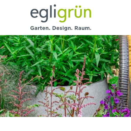
Egli
Grün
AG