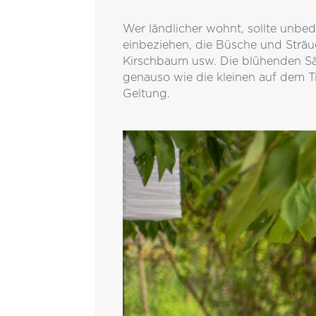
Wer ländlicher wohnt, sollte unbed
einbeziehen, die Büsche und Sträu
Kirschbaum usw. Die blühenden Sän
genauso wie die kleinen auf dem T
Geltung.