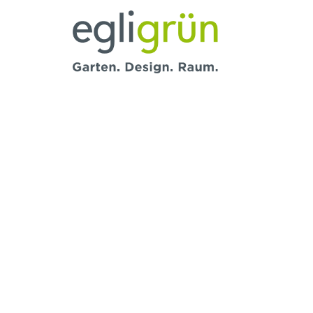
Egli
Grün
AG