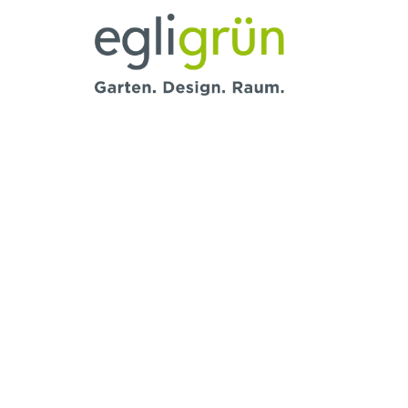
Egli
Grün
AG