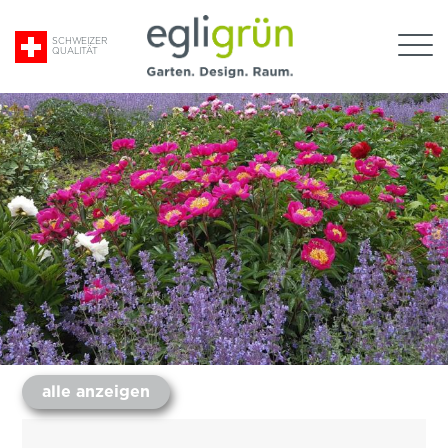
Suche
SCHWEIZER
QUALITÄT
nach:
Egli
Grün
AG
alle anzeigen