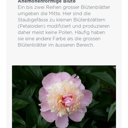
Anemonenförmige Blüte
Ein bis zwei Reihen grosser Blütenblätter
umgeben die Mitte. Hier sind die
Staubgefässe zu kleinen Blütenblättern
(Petaloiden) modifiziert und produzieren
daher meist keine Pollen. Häufig haben
sie eine andere Farbe als die grossen
Blütenblätter im äusseren Bereich.