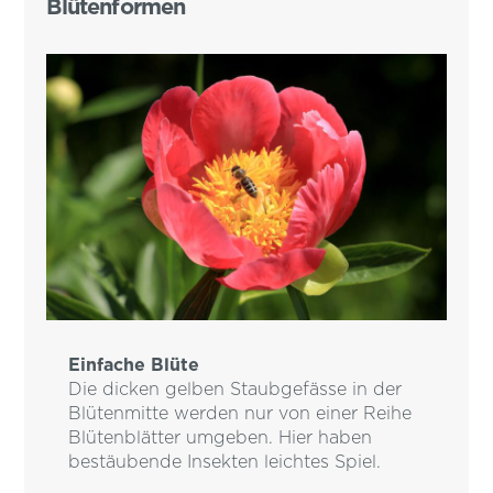
Blütenformen
Einfache Blüte
Die dicken gelben Staubgefässe in der
Blütenmitte werden nur von einer Reihe
Blütenblätter umgeben. Hier haben
bestäubende Insekten leichtes Spiel.