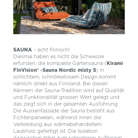
SAUNA
– echt finnisch!
Diesmal haben es nicht die Schweizer
erfunden; die kompakte Gartensauna (
Kira
mi
FinVision® -Sauna Nordic misty S
)
in
schlichtem, schnörkellosem Design kommt
nämlich direkt aus Finnland. Bei diesen
Kennern der Sauna-Tradition wird auf Qualität
und Funktionalität grossen Wert gelegt und
das zeigt sich in der gesamten Ausführung.
Die Aussenfassade der Sauna besteht aus
Fichtenpaneelen, während innen die
Verkleidung aus wärmebehandeltem
Laubholz gefertigt ist. Die Isolation
dazwischen trägt zum schnelleren Aufheizen