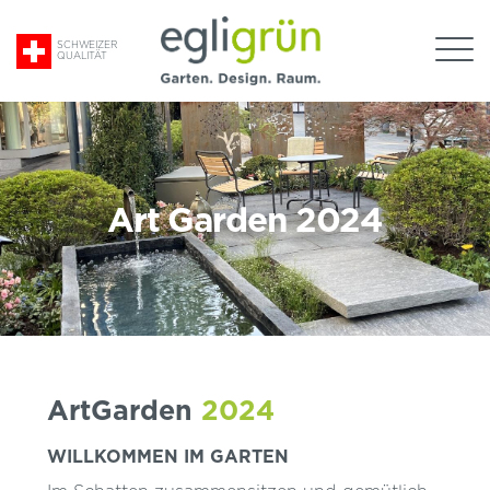
Suche
SCHWEIZER
QUALITÄT
nach:
Egli
hello
Grün
AG
Art Garden 2024
ArtGarden
2024
WILLKOMMEN IM GARTEN